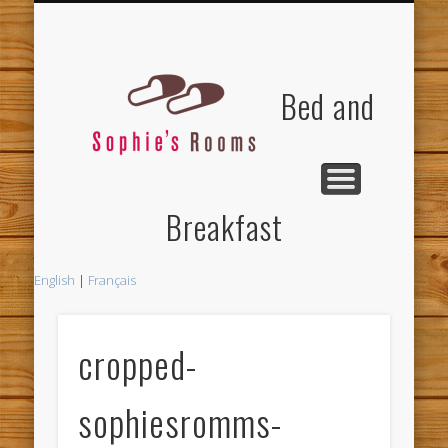
SITUATION & MOBILITÉ
LES CHAMBRES
CONTACT
ACCUEIL
Bed and
Breakfast
English
|
Français
cropped-
sophiesromms-